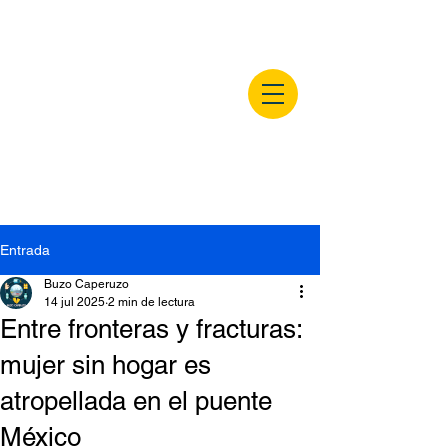
buzocaperuzo.m
x
Entrada
Buzo Caperuzo
14 jul 2025
2 min de lectura
Entre fronteras y fracturas:
mujer sin hogar es
atropellada en el puente
México