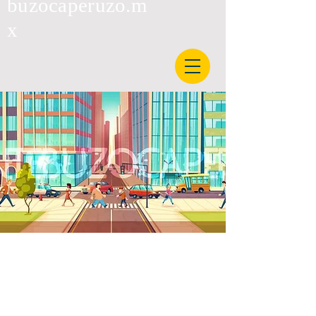
buzocaperuzo.m
x
Contacto