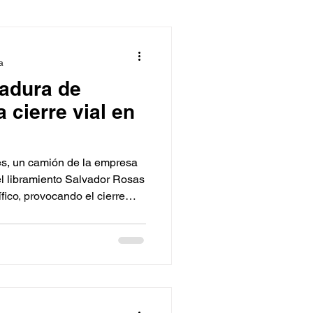
a
adura de
 cierre vial en
s, un camión de la empresa
el libramiento Salvador Rosas
fico, provocando el cierre
 los carriles con dirección de
uana.