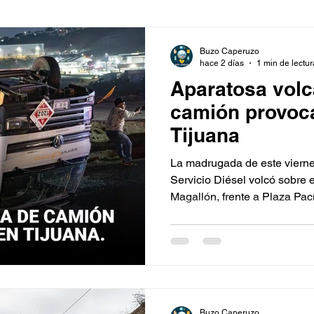
Buzo Caperuzo
hace 2 días
1 min de lectur
Aparatosa volc
camión provoca
Tijuana
La madrugada de este vierne
Servicio Diésel volcó sobre 
Magallón, frente a Plaza Pací
temporal de la circulación en
la 5 y 10 hacia Playas de Tij
Buzo Caperuzo