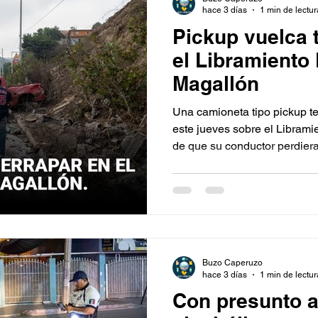
hace 3 días
1 min de lectur
Pickup vuelca 
el Libramiento
Magallón
Una camioneta tipo pickup t
este jueves sobre el Libram
de que su conductor perdiera 
con dirección hacia la zona de
Cañón Brancamontes.
Buzo Caperuzo
hace 3 días
1 min de lectur
Con presunto a