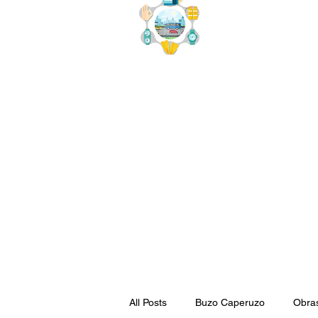
buzo
x
All Posts
Buzo Caperuzo
Obra