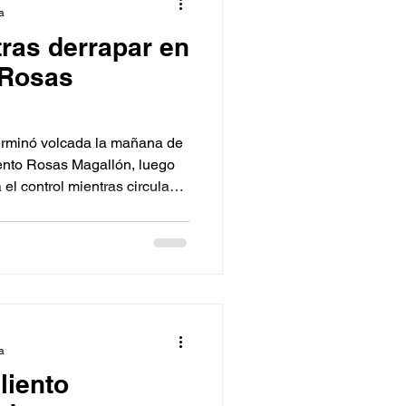
a
tras derrapar en
 Rosas
erminó volcada la mañana de
iento Rosas Magallón, luego
el control mientras circulaba
 5 y 10, a la altura del
a
liento