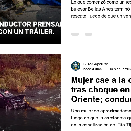
Lo que comenzó como un reco
bulevar Bellas Artes terminó
rescate, luego de que un vehí
prácticamente destruido al im
las inmediaciones del Ejido 
Buzo Caperuzo
hace 4 días
1 min de lectur
Mujer cae a la 
tras choque en
Oriente; condu
detenido
Una mujer de aproximadamen
luego de que la camioneta q
de la canalización del Río Ti