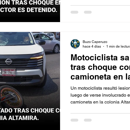
registrado la noche del mart
Oriente, a la altura del puen
Buzo Caperuzo
hace 4 días
1 min de lectur
Motociclista s
tras choque co
camioneta en l
Altamira
Un motociclista resultó lesio
luego de verse involucrado 
camioneta en la colonia Alta
tal magnitud que salió proyec
vehículo.