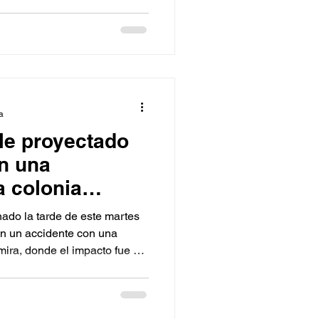
es sobre la Vía Rápida
te Simón Bolívar.
a
ale proyectado
n una
a colonia
nado la tarde de este martes
en un accidente con una
mira, donde el impacto fue de
tado contra el parabrisas del