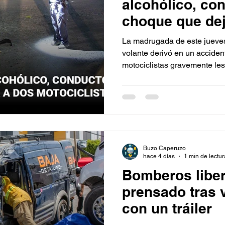
alcohólico, co
choque que dej
motociclistas
La madrugada de este jueves
volante derivó en un acciden
motociclistas gravemente les
Campestre Murúa, luego de 
una intersección y fuera imp
ruedas.
Buzo Caperuzo
hace 4 días
1 min de lectur
Bomberos liber
prensado tras 
con un tráiler