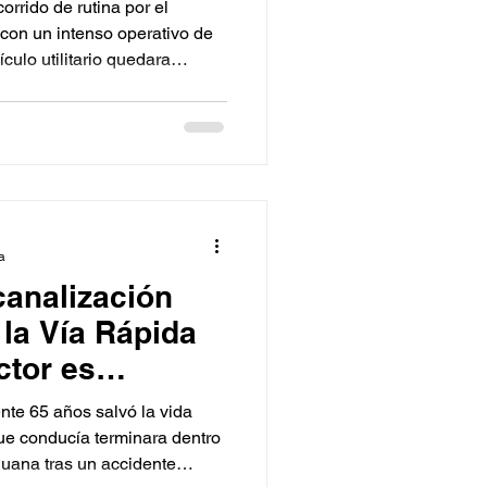
rrido de rutina por el
 con un intenso operativo de
culo utilitario quedara
pactarse contra un tráiler en
Chilpancingo.
a
canalización
 la Vía Rápida
ctor es
te 65 años salvó la vida
ue conducía terminara dentro
juana tras un accidente