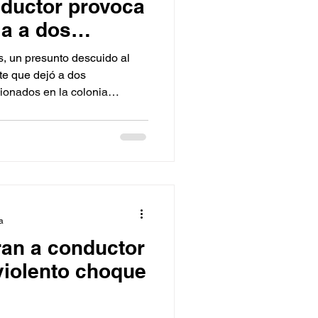
nductor provoca
a a dos
, un presunto descuido al
te que dejó a dos
ionados en la colonia
que una camioneta invadiera
actada por la unidad de dos
a
an a conductor
violento choque