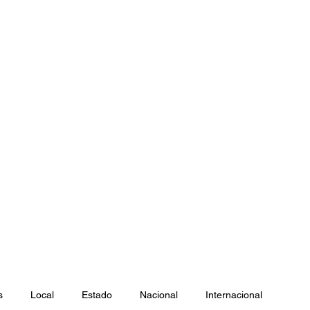
caperuzo.m
s
Local
Estado
Nacional
Internacional