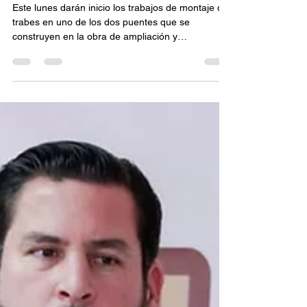
6 jul
2 min de lectura
Anuncia SIDURT inicio de
montaje de trabes en puente
del Corredor Tij-Ros 2000
Este lunes darán inicio los trabajos de montaje de
trabes en uno de los dos puentes que se
construyen en la obra de ampliación y
modernización del Corredor Tijuana-Rosarito
2000, en su tramo norte, informó la Secretaría de
Infraestructura, Desarrollo Urbano y
Reordenación Territorial (SIDURT).