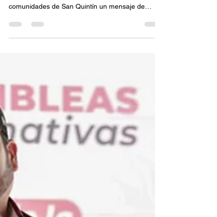
Con recorridos casa por casa y una Asamblea
Informativa, Ismael Burgueño Ruiz llevó a
comunidades de San Quintín un mensaje de
unidad, organización y respaldo al proyecto de
nación encabezado por la presidenta Claudia
Sheinbaum Pardo.