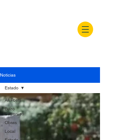
buzocaperuzo.m
x
Noticias
Estado
All Posts
Buzo
Caperuzo
Obras
Local