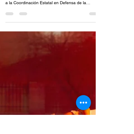
Buzo Caperuzo
2 jul
1 min de lectura
Burgueño lleva su gira interna
a Rosarito y llama a fortalecer
la organización de Morena
La contienda interna de Morena en Baja California
continúa tomando forma. Este jueves, el aspirante
a la Coordinación Estatal en Defensa de la
Transformación y la Soberanía Nacional, Ismael
Burgueño Ruiz, encabezó una asamblea
informativa en Playas de Rosarito como parte de
la gira que realiza por los municipios del estado
para reunirse con militantes y simpatizantes.