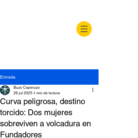
buzocaperuzo.m
x
Entrada
Buzo Caperuzo
26 jul 2025
1 min de lectura
Curva peligrosa, destino
torcido: Dos mujeres
sobreviven a volcadura en
Fundadores