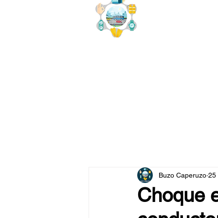
buzo
x
Buzo Caperuzo
25
Choque e