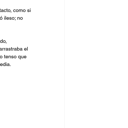
acto, como si 
 ileso; no 
do, 
arrastraba el 
io tenso que 
edia.