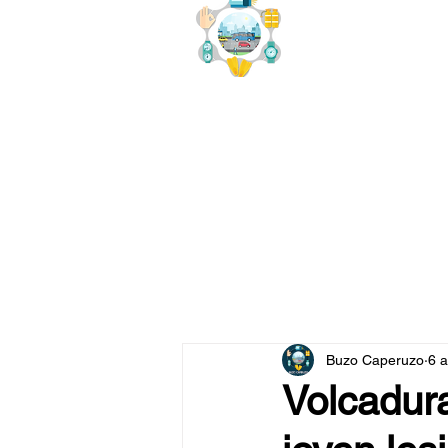
buzo
x
Buzo Caperuzo
6 
Volcadura