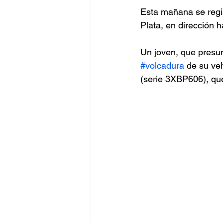
Esta mañana se regi
Plata, en dirección h
Un joven, que presun
#volcadura
 de su veh
(serie 3XBP606), que