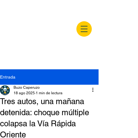
buzocaperuzo.m
x
Entrada
Buzo Caperuzo
18 ago 2025
1 min de lectura
Tres autos, una mañana
detenida: choque múltiple
colapsa la Vía Rápida
Oriente