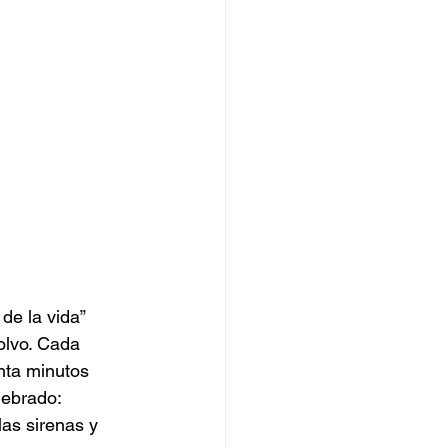
de la vida” 
olvo. Cada 
nta minutos 
uebrado: 
las sirenas y 