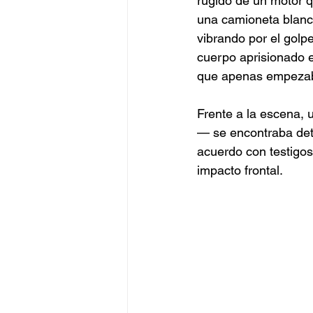
rugido de un motor q
una camioneta blanca
vibrando por el golp
cuerpo aprisionado en
que apenas empezaba
Frente a la escena, 
— se encontraba dete
acuerdo con testigos,
impacto frontal.