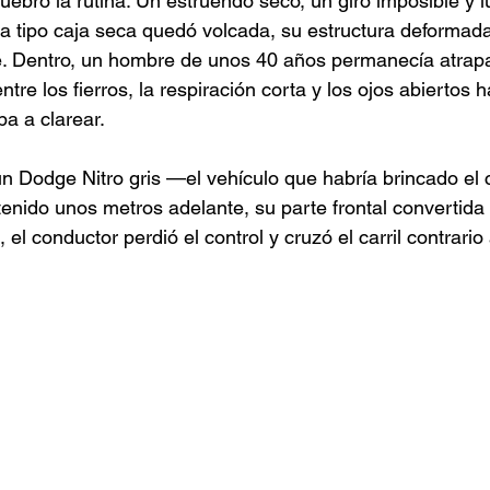
uebró la rutina. Un estruendo seco, un giro imposible y l
 tipo caja seca quedó volcada, su estructura deformada
e. Dentro, un hombre de unos 40 años permanecía atrapa
tre los fierros, la respiración corta y los ojos abiertos h
 a clarear.
un Dodge Nitro gris —el vehículo que habría brincado el 
nido unos metros adelante, su parte frontal convertida 
 el conductor perdió el control y cruzó el carril contrario