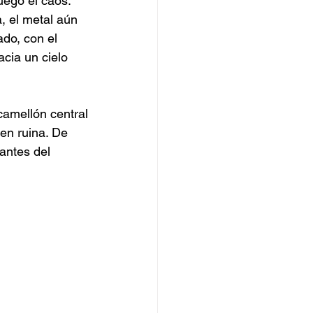
uego el caos: 
, el metal aún 
do, con el 
acia un cielo 
camellón central
en ruina. De 
 antes del 