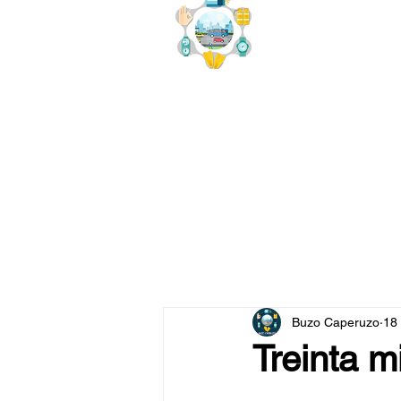
buzo
x
Buzo Caperuzo
18
Treinta m