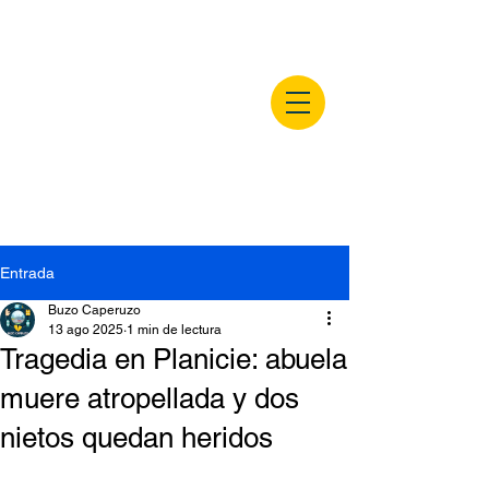
buzocaperuzo.m
x
Entrada
Buzo Caperuzo
13 ago 2025
1 min de lectura
Tragedia en Planicie: abuela
muere atropellada y dos
nietos quedan heridos