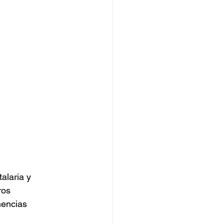
alaria y 
ros 
nencias 