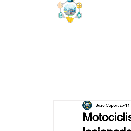
buzo
x
Buzo Caperuzo
11
Motocicli