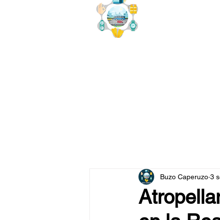
buzo
x
Buzo Caperuzo
3 
Atropella