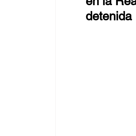
en la Re
detenida