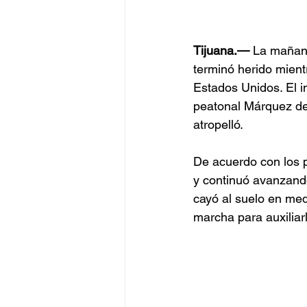
Tijuana.—
 La mañana
terminó herido mient
Estados Unidos. El in
peatonal Márquez de 
atropelló.
De acuerdo con los p
y continuó avanzando
cayó al suelo en med
marcha para auxiliarl