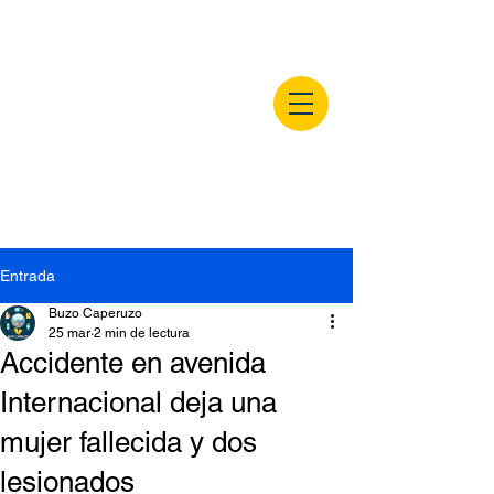
buzocaperuzo.m
x
Entrada
Buzo Caperuzo
25 mar
2 min de lectura
Accidente en avenida
Internacional deja una
mujer fallecida y dos
lesionados