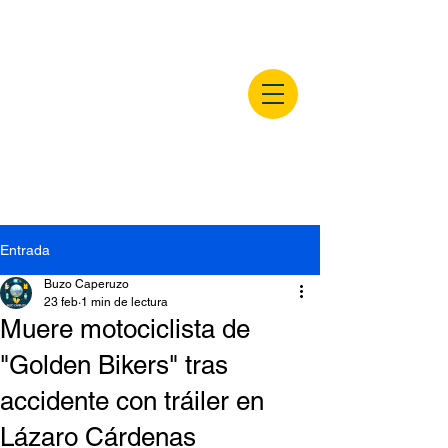
buzocaperuzo.m
x
Entrada
Buzo Caperuzo
23 feb
1 min de lectura
Muere motociclista de
"Golden Bikers" tras
accidente con tráiler en
Lázaro Cárdenas