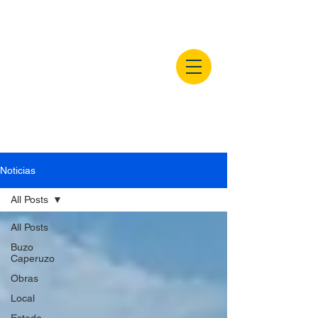
buzocaperuzo.m
x
Noticias
All Posts
All Posts
Buzo
Caperuzo
Obras
Local