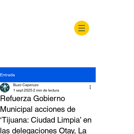
buzocaperuzo.m
x
Entrada
Buzo Caperuzo
1 sept 2025
2 min de lectura
Refuerza Gobierno
Municipal acciones de
‘Tijuana: Ciudad Limpia’ en
las delegaciones Otay, La