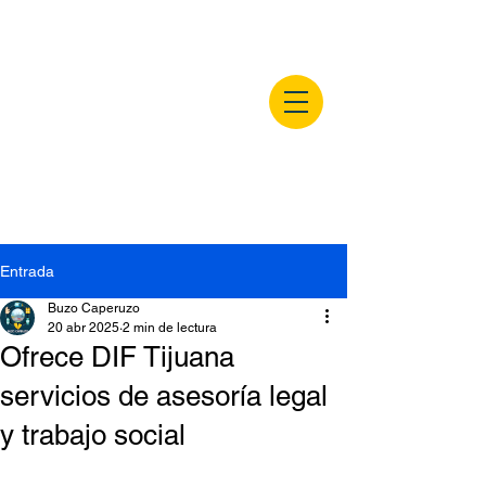
buzocaperuzo.m
x
Entrada
Buzo Caperuzo
20 abr 2025
2 min de lectura
Ofrece DIF Tijuana
servicios de asesoría legal
y trabajo social