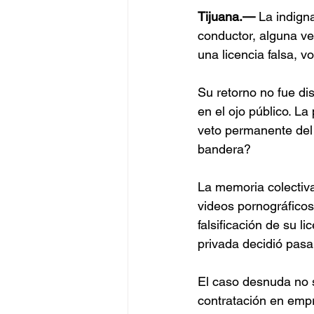
Tijuana.— 
La indign
conductor, alguna ve
una licencia falsa, 
Su retorno no fue di
en el ojo público. L
veto permanente del 
bandera?
La memoria colectiva
videos pornográficos 
falsificación de su l
privada decidió pasar
El caso desnuda no so
contratación en empr