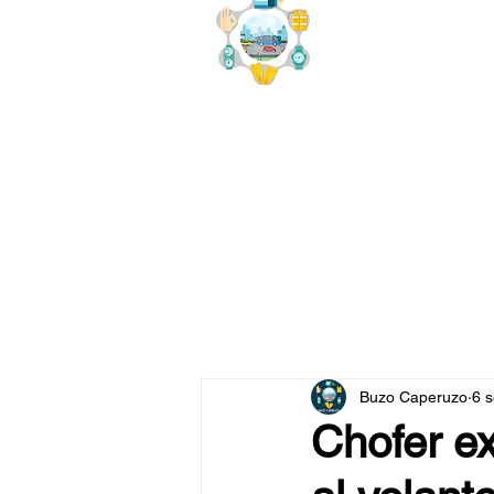
buzo
x
Buzo Caperuzo
6 
Chofer ex