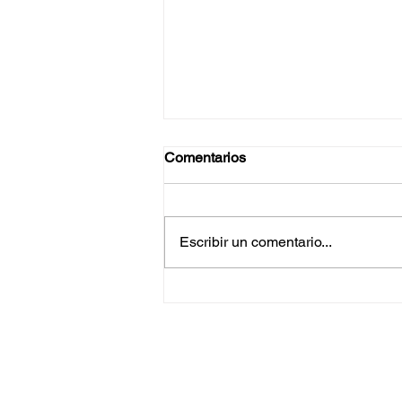
Comentarios
Escribir un comentario...
Jeep termina volcado tras
derrapar en la Vía Rápida
Oriente