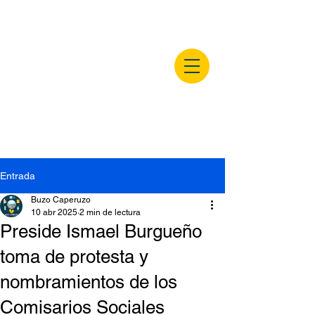
buzocaperuzo.m
x
Entrada
Buzo Caperuzo
10 abr 2025
2 min de lectura
Preside Ismael Burgueño
toma de protesta y
nombramientos de los
Comisarios Sociales