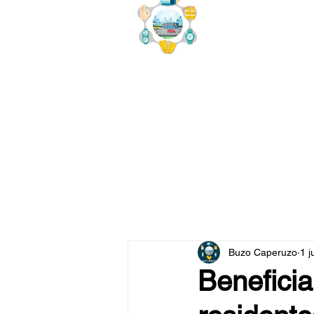
buzo
x
Buzo Caperuzo
1 j
Beneficia