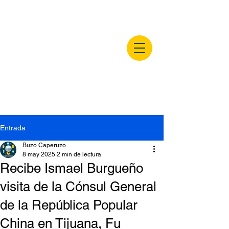
buzocaperuzo.m
x
Entrada
Buzo Caperuzo
8 may 2025
2 min de lectura
Recibe Ismael Burgueño
visita de la Cónsul General
de la República Popular
China en Tijuana, Fu