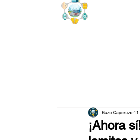
buzo
x
Buzo Caperuzo
11
¡Ahora sí