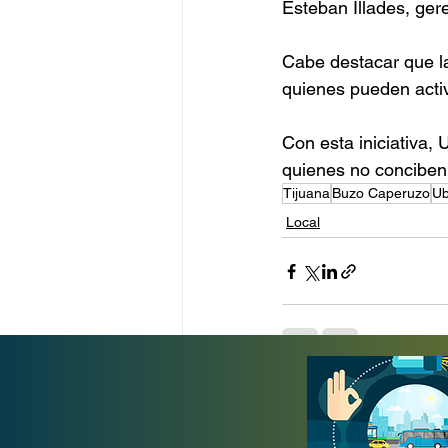
Esteban Illades, ge
Cabe destacar que la
quienes pueden activ
Con esta iniciativa,
quienes no conciben 
Tijuana
Buzo Caperuzo
Ub
Local
Entradas recientes