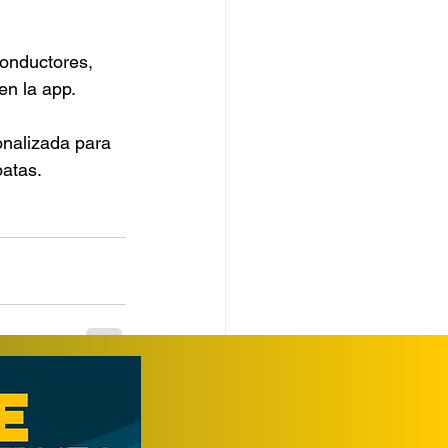
conductores, 
en la app.
onalizada para 
patas.
Ver todo