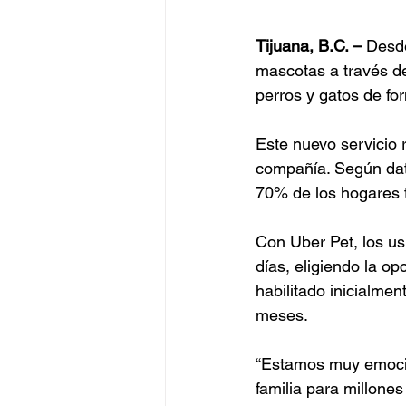
Tijuana, B.C. –
 Desd
mascotas a través de
perros y gatos de fo
Este nuevo servicio 
compañía. Según dat
70% de los hogares 
Con Uber Pet, los us
días, eligiendo la op
habilitado inicialme
meses.
“Estamos muy emocio
familia para millone