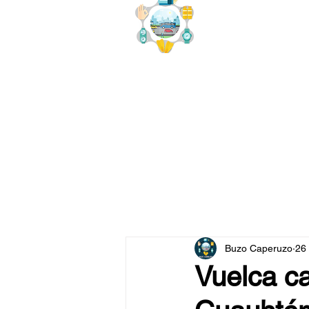
buzo
x
Buzo Caperuzo
26
Vuelca c