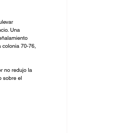
ulevar 
cio. Una 
señalamiento 
a colonia 70-76, 
 no redujo la 
o sobre el 