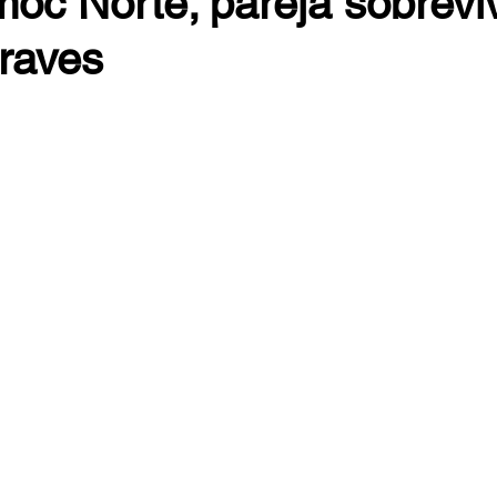
oc Norte; pareja sobreviv
graves