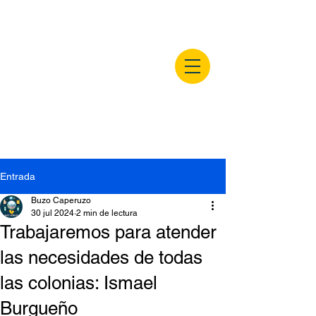
buzocaperuzo.m
x
Entrada
Buzo Caperuzo
30 jul 2024
2 min de lectura
Trabajaremos para atender
las necesidades de todas
las colonias: Ismael
Burgueño