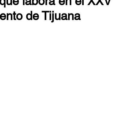
 que labora en el XXV
ento de Tijuana