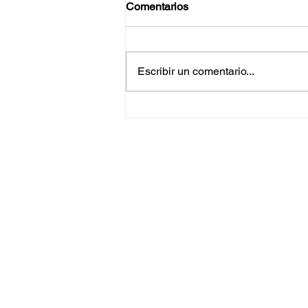
Comentarios
Escribir un comentario...
Pases especiales para el
cruce serán de 24 horas de
viernes a domingo: Alcalde
Ismael Burgueño