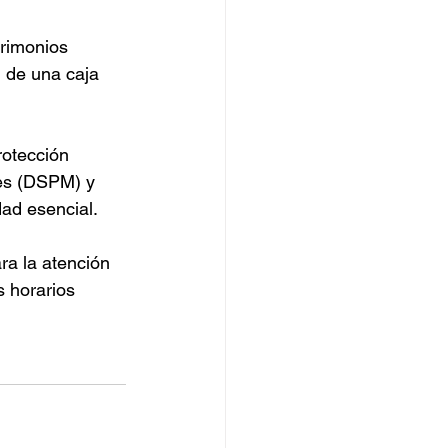
rimonios 
 de una caja 
otección 
les (DSPM) y 
ad esencial.
a la atención 
s horarios 