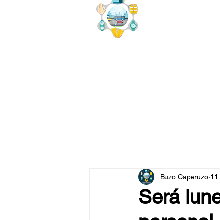
buzo
x
Buzo Caperuzo
11
Será lune