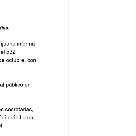
ias.
ijuana informa 
el 532 
de octubre, con 
al público en 
s secretarías, 
a inhábil para 
l 