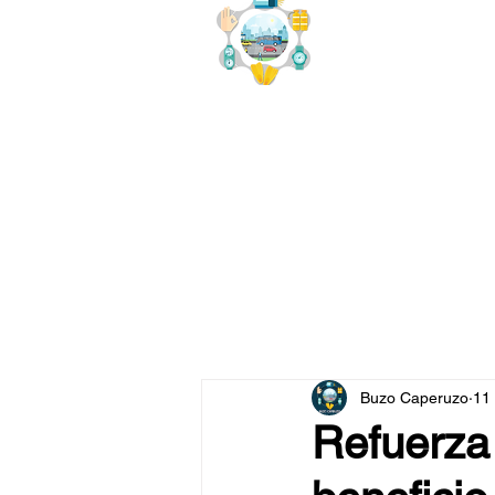
buzo
x
Buzo Caperuzo
11
Refuerza