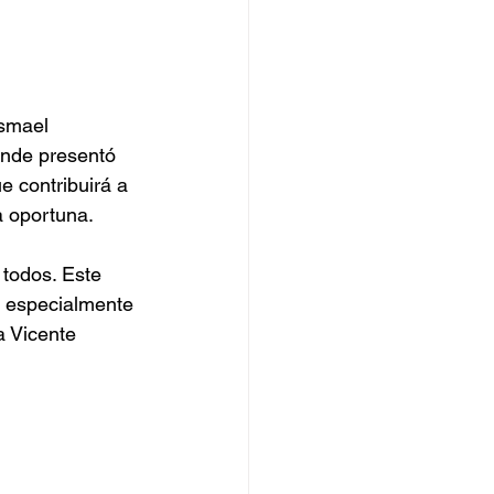
Ismael 
onde presentó 
e contribuirá a 
a oportuna.
todos. Este 
o especialmente 
a Vicente 