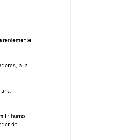
parentemente 
dores, a la 
 una 
mitir humo 
nder del 