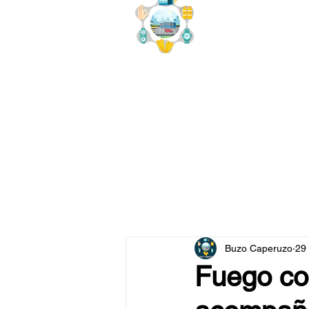
buzo
x
Buzo Caperuzo
29
Fuego co