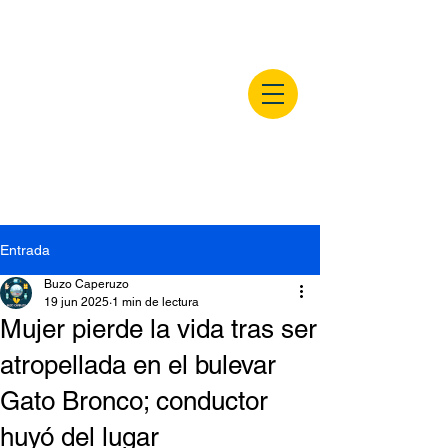
buzocaperuzo.m
x
Entrada
Buzo Caperuzo
19 jun 2025
1 min de lectura
Mujer pierde la vida tras ser
atropellada en el bulevar
Gato Bronco; conductor
huyó del lugar