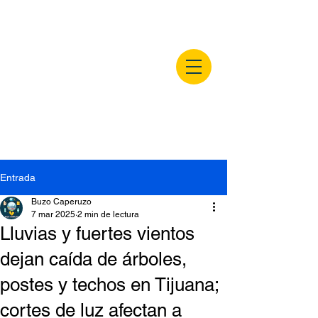
buzocaperuzo.m
x
Entrada
Buzo Caperuzo
7 mar 2025
2 min de lectura
Lluvias y fuertes vientos
dejan caída de árboles,
postes y techos en Tijuana;
cortes de luz afectan a