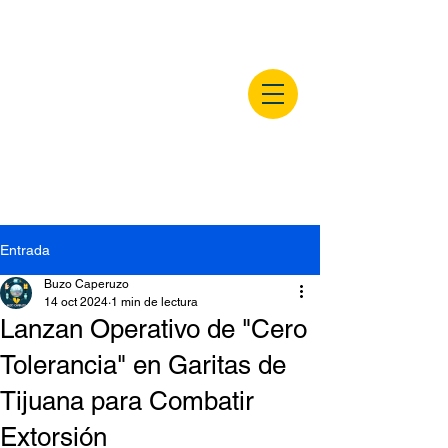
buzocaperuzo.m
x
Entrada
Buzo Caperuzo
14 oct 2024
1 min de lectura
Lanzan Operativo de "Cero
Tolerancia" en Garitas de
Tijuana para Combatir
Extorsión