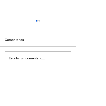
Comentarios
Invita Gobernadora
Beneficia Gober
Escribir un comentario...
Marina del Pilar a
Marina del Pilar 
choferes de plataformas
estudiantes de B
digitales a aprovechar
California con in
decreto de descuento en
más de 59 millo
su registro
pesos en amplia
COMUNDER