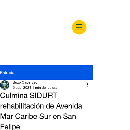
buzocaperuzo.m
x
Entrada
Buzo Caperuzo
5 sept 2024
1 min de lectura
Culmina SIDURT
rehabilitación de Avenida
Mar Caribe Sur en San
Felipe