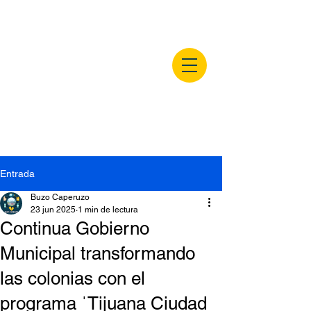
buzocaperuzo.m
x
Entrada
Buzo Caperuzo
23 jun 2025
1 min de lectura
Continua Gobierno
Municipal transformando
las colonias con el
programa ˈTijuana Ciudad