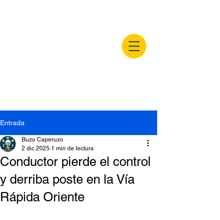
buzocaperuzo.m
x
Entrada
Buzo Caperuzo
2 dic 2025
1 min de lectura
Conductor pierde el control
y derriba poste en la Vía
Rápida Oriente