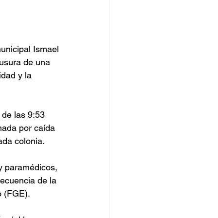
unicipal Ismael 
ausura de una 
dad y la 
 de las 9:53 
nada por caída 
ada colonia.
 y paramédicos, 
secuencia de la 
o (FGE).