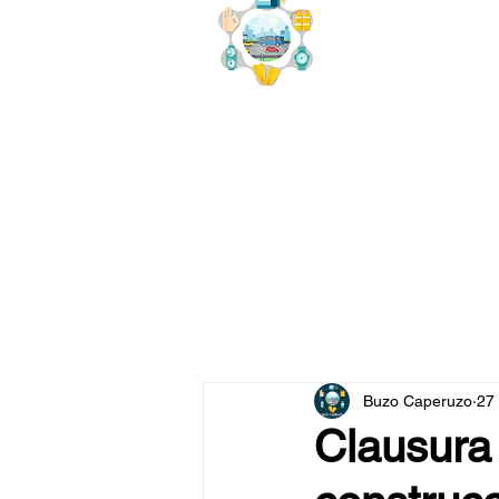
buzo
x
Buzo Caperuzo
27
Clausura