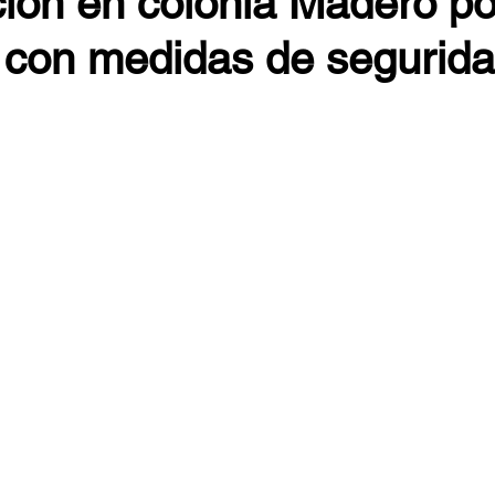
ción en colonia Madero po
r con medidas de segurid