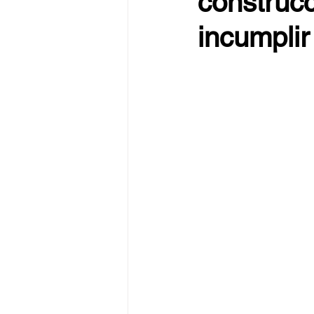
construc
incumpli