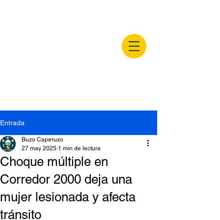
buzocaperuzo.m
x
Entrada
Buzo Caperuzo
27 may 2025
1 min de lectura
Choque múltiple en
Corredor 2000 deja una
mujer lesionada y afecta
tránsito