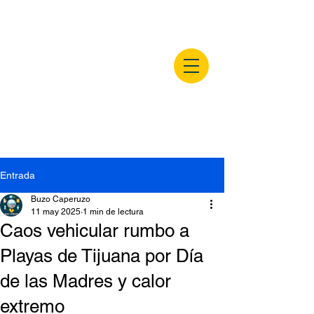
buzocaperuzo.m
x
Entrada
Buzo Caperuzo
11 may 2025
1 min de lectura
Caos vehicular rumbo a
Playas de Tijuana por Día
de las Madres y calor
extremo