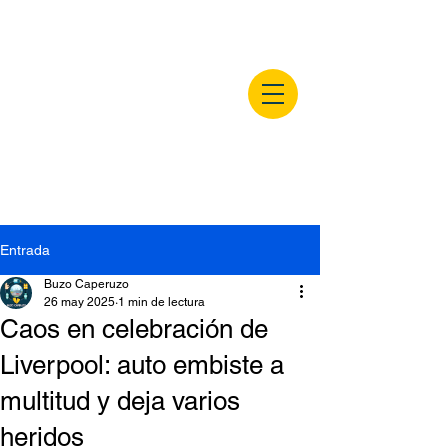
buzocaperuzo.m
x
Entrada
Buzo Caperuzo
26 may 2025
1 min de lectura
Caos en celebración de
Liverpool: auto embiste a
multitud y deja varios
heridos