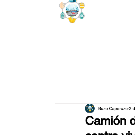
buzo
x
Buzo Caperuzo
2 d
Camión d