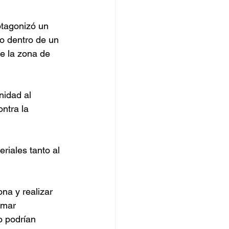
otagonizó un 
do dentro de un 
de la zona de 
nidad al 
ntra la 
iales tanto al 
na y realizar 
emar 
o podrían 