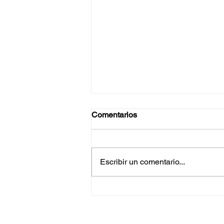
Comentarios
Escribir un comentario...
Conductor de Mercedes Benz
resulta lesionado en
accidente en la Avenida
Internacional