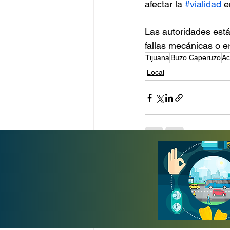
afectar la 
#vialidad
 e
Las autoridades está
fallas mecánicas o e
Tijuana
Buzo Caperuzo
Ac
Local
Entradas recientes