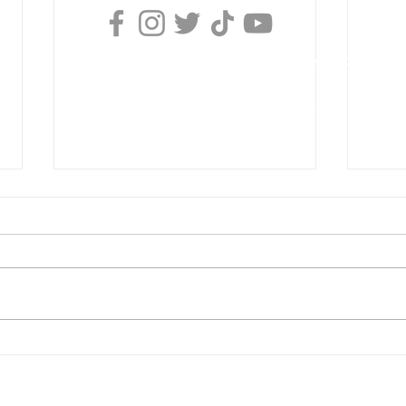
Derechos Reservados, Buzo Caperuzo
Tijuana 2026
Términos y condiciones
Aviso de privacidad
Motociclista pierde la vida
Pers
tras accidente en Calzada del
pierd
Tecnológico
atro
Poni