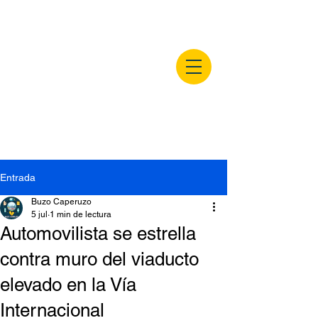
buzocaperuzo.m
x
Entrada
Buzo Caperuzo
5 jul
1 min de lectura
Automovilista se estrella
contra muro del viaducto
elevado en la Vía
Internacional