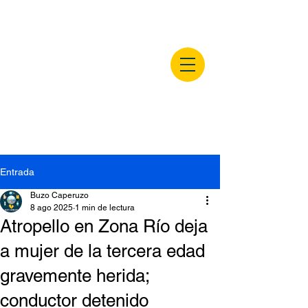
buzocaperuzo.m
x
Entrada
Buzo Caperuzo
8 ago 2025
1 min de lectura
Atropello en Zona Río deja
a mujer de la tercera edad
gravemente herida;
conductor detenido