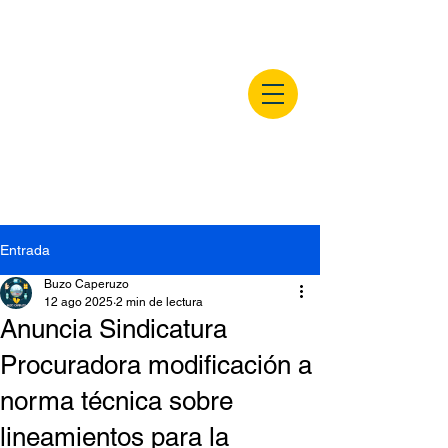
buzocaperuzo.m
x
Entrada
Buzo Caperuzo
12 ago 2025
2 min de lectura
Anuncia Sindicatura
Procuradora modificación a
norma técnica sobre
lineamientos para la